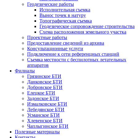
Геодезические работы
Исполнительная съемка
Вынос точек в натуру
Топографическая съемка
Геодезическое сопровождение строительства
Схема расположения земельного участка
Проектные работы
Предоставление сведений из архива
Консультационные услуги
Подключение к сети референцных станций
Съемка местности с беспилотных летательных
аппаратов
Филиалы
Грязинское БТИ
Данковское БТИ
Добровское БТИ
Елецкое БТИ
Задонское БТИ
Измалковское БТИ
Лебедянское БТИ
Усманское БТИ
Хлевенское БТИ
Чаплыгинское БТИ
Полезные материалы
Контакты