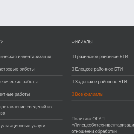
ГИ
ФИЛИАЛЫ
ическая инвентаризация
Грязинское районное БТИ
астровые работы
Елецкое районное БТИ
езические работы
Задонское районное БТИ
ектные работы
Все филиалы
оставление сведений из
ива
Политика ОГУП
«Липецкоблтехинвентаризаци
сультационные услуги
отношении обработки