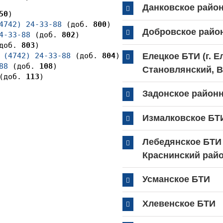
Данковское райо
50
4742) 24-33-88
 (доб. 
800
Добровское райо
4-33-88
 (доб. 
802
доб. 
803
Елецкое БТИ (г. Е
 (4742) 24-33-88
 (доб. 
804
88
 (доб. 
108
Становлянский, 
(доб. 
113
)
Задонское район
Измалковское БТ
Лебедянское БТИ 
Краснинский рай
Усманское БТИ
Хлевенское БТИ