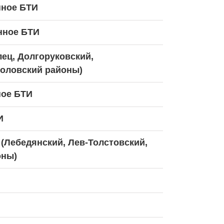
нное БТИ
нное БТИ
лец, Долгоруковский,
Воловский районы)
ное БТИ
И
(Лебедянский, Лев-Толстовский,
оны)