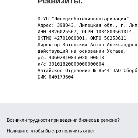
Реквизиты:
ОГУП "Липецкоблтехинвентаризация"

Адрес: 398043, Липецкая обл., г. Лип
ИНН 4826025567, ОГРН 1034800561014, 
ОКТМО 42701000001, ОКПО 50253611

Директор Затонских Антон Александрови
действующий на основании Устава.

р/с 40602810835020100013

к/с 30101820800000000604

Алтайское Отделение № 8644 ПАО Сберба
БИК 040173604
Возникли трудности при ведении бизнеса в регионе?
Напишите, чтобы быстро получить ответ