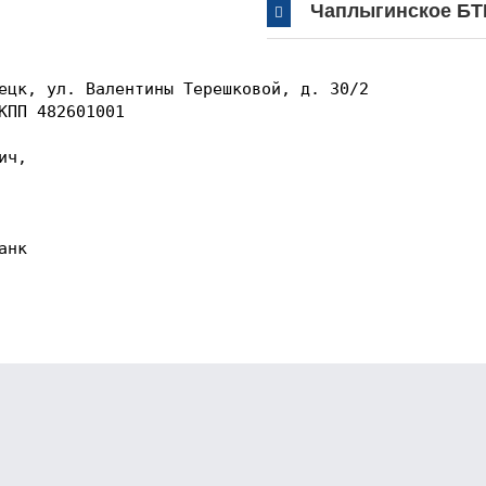
Чаплыгинское БТ
ецк, ул. Валентины Терешковой, д. 30/2

КПП 482601001

ч,

нк
