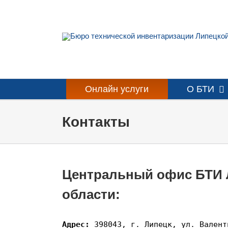
Skip
to
content
Онлайн услуги
О БТИ
Контакты
Центральный офис БТИ 
области:
Адрес: 
398043, г. Липецк, ул. Валент