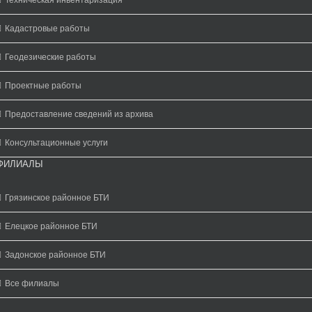
Техническая инвентаризация
Кадастровые работы
Геодезические работы
Проектные работы
Предоставление сведений из архива
Консультационные услуги
ФИЛИАЛЫ
Грязинское районное БТИ
Елецкое районное БТИ
Задонское районное БТИ
Все филиалы