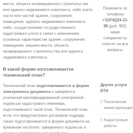
места, объекта незавершенного строительства
Позвоните по
или единого недвижимого комплекса, либо учета
телефону
части или частей здания, сооружения,
+7(4742)24-33-
помещения, единого недвижимого комплекса
88
(доб. 802)
либо, осуществления государственного
наши
кадастрового учета в связи с изменением
специалисты
основных характеристик здания, сооружения,
ответят на все
помещения, машино-места, объекта
вопросы
незавершенного строительства или единого
недвижимого комплекса.
Получить
консультацию
В какой форме изготавливается
технический план?
Другие услуги
Технический план
подготавливается в форме
БТИ
электронного документа
и заверяется
усиленной квалифицированной электронной
Техническая
подписью кадастрового инженера,
инвентаризация
подготовившего такой план. Технический план,
если это предусмотрено договором подряда,
Кадастровые
также подготавливается в форме документа на
работы
бумажном носителе, заверенного подписью и