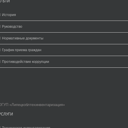
О БТИ
История
Руководство
Нормативные документы
График приема граждан
Противодействие коррупции
ОГУП «Липецкоблтехинвентаризация»
УСЛУГИ